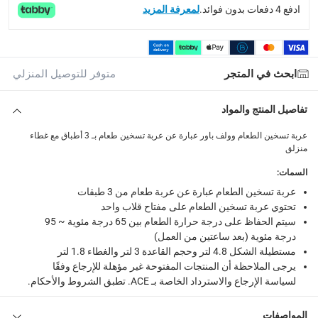
220-240V
ادفع 4 دفعات بدون فوائد.
لمعرفة المزيد
Delivery & Returns
delivery method
ابحث في المتجر
متوفر للتوصيل المنزلي
التوصيل المُتَتَبَّع: خلال 1 إلى 5 أيام عمل
-
توصيل مجاني للطلبات فوق 9
تفاصيل المنتج والمواد
delivery times
طلبات الطرود: توصيل خلال 1 إلى 3 أيام عمل
-
توصيل مجاني لل
عربة تسخين الطعام وولف باور عبارة عن عربة تسخين طعام بـ 3 أطباق مع غطاء
منزلق
توصيل المنتجات الكبيرة أو التي تحتاج تركيب: خلال 2 إلى 4 أيام عمل
السمات
:
توصيل المنتجات مباشرة من المورّد: خلال 2 إلى 4 أيام عمل
عربة تسخين الطعام عبارة عن عربة طعام من 3 طبقات
collection
تحتوي عربة تسخين الطعام على مفتاح قلاب واحد
الاستلام من المتجر عبر خدمة “انقر واستلم” لمنتجات محددة (
سيتم الحفاظ على درجة حرارة الطعام بين 65 درجة مئوية ~ 95
درجة مئوية (بعد ساعتين من العمل)
returns
مستطيلة الشكل 4.8 لتر وحجم القاعدة 3 لتر والغطاء 1.8 لتر
يرجى الملاحظة أن المنتجات المفتوحة غير مؤهلة للإرجاع وفقًا
إمكانية إرجاع المنتجات المؤهلة مجاناً خلال 30 يوماً.
-
خدم
لسياسة الإرجاع والاسترداد الخاصة بـ ACE. تطبق الشروط والأحكام.
What's in the Box
المواصفات