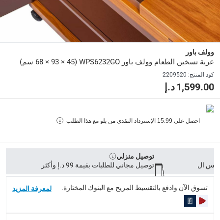
450 W
رقم قطعة الشركة المصنعة (Mpn)
:
WPS6232GO
وولف باور
عربة تسخين الطعام وولف باور WPS6232GO (68 × 93 × 45 سم)
الأبعاد
:
كود المنتج
:
2209520
المنتج: 68 × 93 × 45 سم؛ الصندوق: 73.5 × 98.5 × 50.5 سم (ارتفاع × عرض × عمق)
1,599.00 د.إ
وزن الشاشة
:
المنتج: 50 كجم، الصندوق: 53 كجم
احصل على
15.99
الإسترداد النقدي من بلو مع هذا الطلب
رقم الموديل
:
WPS6232GO
توصيل منزلي
توصيل مجاني للطلبات بقيمة 99 د.إ وأكثر
لون الشاشة
:
طبقة بلوط ذهبي
تسوق الآن وادفع بالتقسيط المريح مع البنوك المختارة.
لمعرفة المزيد
الجهد
: