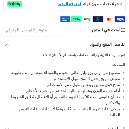
What's in the Box
ادفع 4 دفعات بدون فوائد.
لمعرفة المزيد
أداة عزق للحديقة بلاستيك رامونتينا مع 3 أسنان بأبعاد 25 × 8.5 × 4.5 سم
ابحث في المتجر
متوفر للتوصيل المنزلي
تفاصيل المنتج والمواد
تقوم بإرخاء التربة وإزالة المخلفات باستخدام الأسنان الثلاثة
السمات
:
مصنوع من بولي بروبيلين عالي الجودة والقوة للاستعمال لمدة طويلة
مقبض مريح يجعل المنتج سهل الاستخدام
منتج قوي ومتين ويضمن طول عمر الاستخدام
أداة خفيفة الوزن وعملية ومثالية للحدائق من جميع الأحجام
ضمان قانوني لمدة 90 يومًا لعيوب التصنيع أو الأعطال، تُطبق الشروط
والأحكام
يرجى إعادة تدوير المنتجات والعُلب وفقًا لإرشادات إعادة التدوير
الحالية
المواصفات