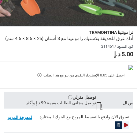
الأبعاد
:
27.8 x 7.3 x 3.2
Delivery & Returns
ترامونتينا TRAMONTINA
أداة عزق للحديقة بلاستيك رامونتينا مع 3 أسنان (25 × 8.5 × 4.5 سم)
delivery method
كود المنتج
:
2114517
التوصيل المُتَتَبَّع: خلال 1 إلى 5 أيام عمل
-
توصيل مجاني للطلبات فوق 9
5.00 د.إ
delivery times
طلبات الطرود: توصيل خلال 1 إلى 3 أيام عمل
-
توصيل مجاني لل
احصل على
0.05
الإسترداد النقدي من بلو مع هذا الطلب
توصيل المنتجات الكبيرة أو التي تحتاج تركيب: خلال 2 إلى 4 أيام عمل
توصيل المنتجات مباشرة من المورّد: خلال 2 إلى 4 أيام عمل
توصيل منزلي
collection
توصيل مجاني للطلبات بقيمة 99 د.إ وأكثر
الاستلام من المتجر عبر خدمة “انقر واستلم” لمنتجات محددة (
تسوق الآن وادفع بالتقسيط المريح مع البنوك المختارة.
لمعرفة المزيد
returns
إمكانية إرجاع المنتجات المؤهلة مجاناً خلال 30 يوماً.
-
خدم