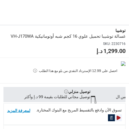
الأبعاد
:
55.5 x 95.5 x 115.5
توشيبا
وزن الشاشة
:
غسالة توشيبا تحميل علوي 16 كجم شبه أوتوماتيكية VH-J170WA
43.5 كجم
SKU
:
2230716
1,299.00 د.إ
رقم الموديل
:
VH-J170WA
احصل على
12.99
الإسترداد النقدي من بلو مع هذا الطلب
لون الشاشة
:
أبيض
توصيل منزلي
الجهد
:
توصيل مجاني للطلبات بقيمة 99 د.إ وأكثر
220-240 فولت
تسوق الآن وادفع بالتقسيط المريح مع البنوك المختارة.
لمعرفة المزيد
Delivery & Returns