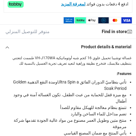
delivery method
ادفع 4 دفعات بدون فوائد.
لمعرفة المزيد
التوصيل المُتَتَبَّع: خلال 1 إلى 5 أيام عمل
-
توصيل مجاني للطلبات فوق 9
delivery times
طلبات الطرود: توصيل خلال 1 إلى 3 أيام عمل
-
توصيل مجاني لل
Find in store
متوفر للتوصيل المنزلي
توصيل المنتجات الكبيرة أو التي تحتاج تركيب: خلال 2 إلى 4 أيام عمل
توصيل المنتجات مباشرة من المورّد: خلال 2 إلى 4 أيام عمل
Product details & material
collection
غسالة توشيبا تحميل علوي 16 كجم شبه أوتوماتيكية VH-J170WA صُممت لتعتني
بتنظيف ملابسك، فتخرج نظيفة وزاهية لتعيد تعريف تجربة الغسيل بالنسبة لك
الاستلام من المتجر عبر خدمة “انقر واستلم” لمنتجات محددة (
:
Features
returns
تأتي بنظاميّ الدوران الفائق Ultra Spin aومدة النقع الذهبية Golden
إمكانية إرجاع المنتجات المؤهلة مجاناً خلال 30 يوماً.
-
خدم
Soak Period
مع ميزة قفل للحماية من عبث الطفل، تكون الغسالة آمنة في وجود
Warranty & Support
أطفال
تتمتع بنظام معالجة للهيكل مقاوم للصدأ
سنة
تضم مداخل للماء الساخن والبارد
منتج متين وطويل العمر مصنوع من مواد عالية الجودة تقدمها شركة
What's in the Box
مرموقة
1 غسالة توشيبا تحميل علوي 16 كجم شبه أوتوماتيكية VH-J170WA
يأتي المنتج مع ضمان المصنع القياسي