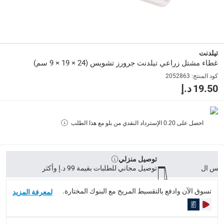
رقم الموديل
:
N317
Delivery & Returns
تيلدنت
غطاء مشتل زراعي تيلدنت جرورز تشويس (24 × 19 × 9 سم)
delivery method
كود المنتج
:
2052863
التوصيل المُتَتَبَّع: خلال 1 إلى 5 أيام عمل
-
توصيل مجاني للطلبات فوق 9
19.50 د.إ
delivery times
طلبات الطرود: توصيل خلال 1 إلى 3 أيام عمل
-
توصيل مجاني لل
احصل على
0.20
الإسترداد النقدي من بلو مع هذا الطلب
توصيل المنتجات الكبيرة أو التي تحتاج تركيب: خلال 2 إلى 4 أيام عمل
توصيل المنتجات مباشرة من المورّد: خلال 2 إلى 4 أيام عمل
توصيل منزلي
collection
توصيل مجاني للطلبات بقيمة 99 د.إ وأكثر
الاستلام من المتجر عبر خدمة “انقر واستلم” لمنتجات محددة (
تسوق الآن وادفع بالتقسيط المريح مع البنوك المختارة.
لمعرفة المزيد
returns
إمكانية إرجاع المنتجات المؤهلة مجاناً خلال 30 يوماً.
-
خدم