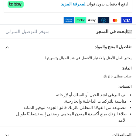
ادفع 4 دفعات بدون فوائد.
لمعرفة المزيد
What's in the Box
مشبك ربط بحلقة وخطاف فولاذ مطلي بالزنك سوكي 60 ملم × M6
ابحث في المتجر
متوفر للتوصيل المنزلي
تفاصيل المنتج والمواد
يعتبر الحل الأمثل والاختيار الأفضل في شد الحبال وتسويتها
المادة
:
صلب مطلي بالزنك
السمات
:
لف البرغي لشد الحبل أو السلك أو لإرخائه
مناسبة للتركيبات الداخلية والخارجية.
مصنوعة من الفولاذ المطلي بالزنك فائق الجودة لتوفير المتانة
طلاء الزنك يمنع أكسدة المعدن المحمي ويضفي إليه تشطيبًا طويل
الأمد
المواصفات