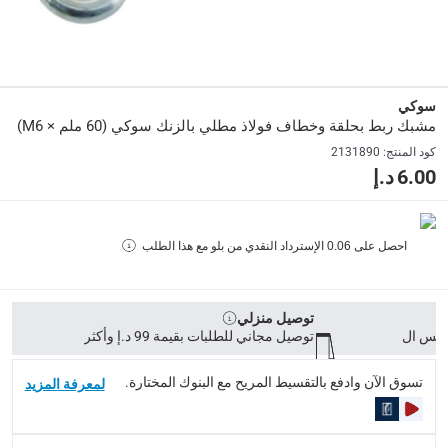
الأبعاد
:
60 ملم × M6
سوكي
Delivery & Returns
مشبك ربط بحلقة وخطاف فولاذ مطلي بالزنك سوكي (60 ملم × M6)
delivery method
كود المنتج
:
2131890
التوصيل المُتَتَبَّع: خلال 1 إلى 5 أيام عمل
-
توصيل مجاني للطلبات فوق 9
6.00 د.إ
delivery times
طلبات الطرود: توصيل خلال 1 إلى 3 أيام عمل
-
توصيل مجاني لل
احصل على
0.06
الإسترداد النقدي من بلو مع هذا الطلب
توصيل المنتجات الكبيرة أو التي تحتاج تركيب: خلال 2 إلى 4 أيام عمل
توصيل المنتجات مباشرة من المورّد: خلال 2 إلى 4 أيام عمل
توصيل منزلي
collection
توصيل مجاني للطلبات بقيمة 99 د.إ وأكثر
الاستلام من المتجر عبر خدمة “انقر واستلم” لمنتجات محددة (
تسوق الآن وادفع بالتقسيط المريح مع البنوك المختارة.
لمعرفة المزيد
returns
إمكانية إرجاع المنتجات المؤهلة مجاناً خلال 30 يوماً.
-
خدم