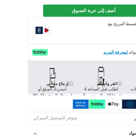
أضف إلى عربة التسوق
 ضجيج الكشط المزعج مرة أخرى
تقسيط المريح مع
لمعرفة المزيد
انقر واستلم
إرجاع مجاني
ات
اطلب قبل الساعة 4
استرداد المبلغ أو
عصرًا للاستلام بنفس ال
استبدال المنتج خلال 30
متوفر للتوصيل المنزلي
واد