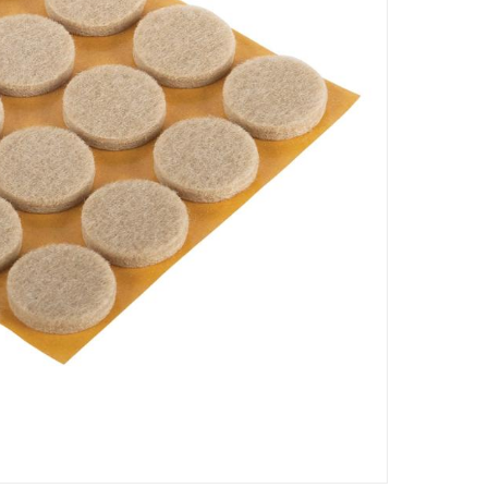
توفر عازلًا قويًا بين الأرضية والأثاث، وال
تساعد الدعامة اللاصقة في تثبيت واقيات أ
Specifications
رقم قطعة الشركة المصنعة (Mpn)
:
3566001
الأبعاد
:
0.5 سم
Delivery & Returns
delivery method
التوصيل المُتَتَبَّع: خلال 1 إلى 5 أيام عمل
-
delivery times
طلبات الطرود: توصيل خلال 1 إلى 3 أيام عمل
توصيل المنتجات الكبيرة أو التي تحتاج تركيب: خلال 2 