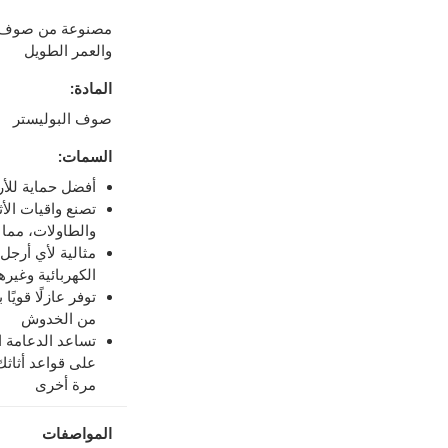
عمل
-
تُطبق رسوم توصيل إضافية.
مصنوعة من صوف ال
والعمر الطويل
لمنتجات محددة (خلال 4 ساعات)
-
خدمة مجانية
المادة
:
صوف البوليستر
اً.
-
خدمة مجانية
السمات
:
أفضل حماية للأر
تصنع واقيات الأث
والطاولات، مما
مثالية لأي أرجل
الكهربائية وغيره
توفر عازلًا قويً
من الخدوش
تساعد الدعامة ا
على قواعد أثاث
مرة أخرى
المواصفات