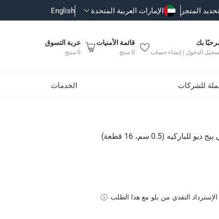
حديد المتجر
الإمارات العربية المتحدة
English
رحبًا بك
قائمة الأمنيات
عربة التسوق
سجيل الدخول | إنشاء حساب
0
منتج
0
منتج
جملة للشركات
الخدمات
باركيه (0.5 سم، 16 قطعة)
الإسترداد النقدي من بلو مع هذا الطلب
روح