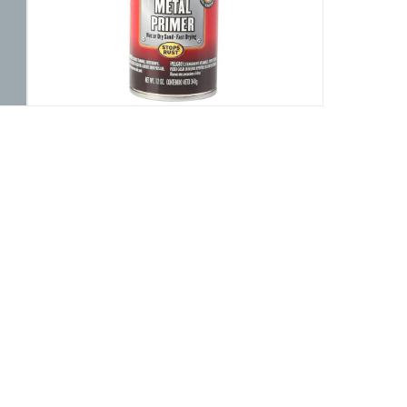
وقت التجفيف
:
15 دقيقة
طريقة الاستخدام
:
1 بخاخ
التغطية
:
1.4 متر مربع
رقم قطعة الشركة المصنعة (Mpn)
:
249331
الحجم
:
354.9 مللي
Delivery & Returns
delivery method