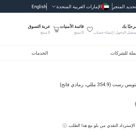
حديد المتجر
الإمارات العربية المتحدة
English
رحبًا بك
قائمة الأمنيات
عربة التسوق
سجيل الدخول | إنشاء حساب
0
منتج
0
منتج
جملة للشركات
الخدمات
35 مللي، رمادي فاتح)
دامه في كل من المناطق الداخلية والخارجية
الإسترداد النقدي من بلو مع هذا الطلب