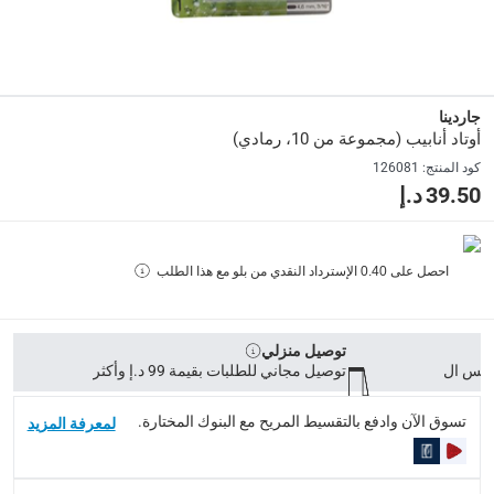
رمادي
Delivery & Returns
جاردينا
delivery method
أوتاد أنابيب (مجموعة من 10، رمادي)
التوصيل المُتَتَبَّع: خلال 1 إلى 5 أيام عمل
-
توصيل مجاني للطلبات فوق 9
كود المنتج
:
126081
39.50 د.إ
delivery times
طلبات الطرود: توصيل خلال 1 إلى 3 أيام عمل
-
توصيل مجاني لل
توصيل المنتجات الكبيرة أو التي تحتاج تركيب: خلال 2 إلى 4 أيام عمل
احصل على
0.40
الإسترداد النقدي من بلو مع هذا الطلب
توصيل المنتجات مباشرة من المورّد: خلال 2 إلى 4 أيام عمل
collection
توصيل منزلي
الاستلام من المتجر عبر خدمة “انقر واستلم” لمنتجات محددة (
توصيل مجاني للطلبات بقيمة 99 د.إ وأكثر
returns
تسوق الآن وادفع بالتقسيط المريح مع البنوك المختارة.
لمعرفة المزيد
إمكانية إرجاع المنتجات المؤهلة مجاناً خلال 30 يوماً.
-
خدم
What's in the Box