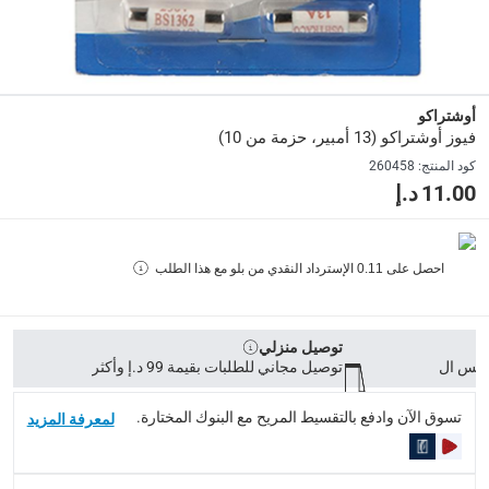
Delivery & Returns
delivery method
التوصيل المُتَتَبَّع: خلال 1 إلى 5 أيام عمل
-
توصيل مجاني للطلبات فوق 9
delivery times
أوشتراكو
فيوز أوشتراكو (13 أمبير، حزمة من 10)
طلبات الطرود: توصيل خلال 1 إلى 3 أيام عمل
-
توصيل مجاني لل
كود المنتج
:
260458
توصيل المنتجات الكبيرة أو التي تحتاج تركيب: خلال 2 إلى 4 أيام عمل
11.00 د.إ
توصيل المنتجات مباشرة من المورّد: خلال 2 إلى 4 أيام عمل
collection
احصل على
0.11
الإسترداد النقدي من بلو مع هذا الطلب
الاستلام من المتجر عبر خدمة “انقر واستلم” لمنتجات محددة (
returns
إمكانية إرجاع المنتجات المؤهلة مجاناً خلال 30 يوماً.
-
خدم
توصيل منزلي
توصيل مجاني للطلبات بقيمة 99 د.إ وأكثر
What's in the Box
تسوق الآن وادفع بالتقسيط المريح مع البنوك المختارة.
لمعرفة المزيد
10 فيوز 13 أمبير