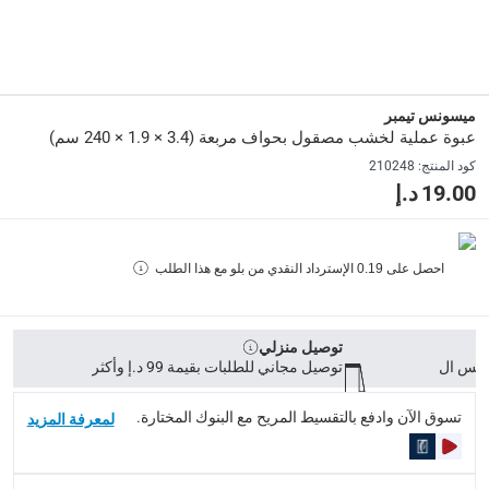
طلبات الطرود: توصيل خلال 1 إلى 3 أيام عمل
-
توصيل مجاني لل
توصيل المنتجات الكبيرة أو التي تحتاج تركيب: خلال 2 إلى 4 أيام عمل
توصيل المنتجات مباشرة من المورّد: خلال 2 إلى 4 أيام عمل
ميسونس تيمبر
collection
عبوة عملية لخشب مصقول بحواف مربعة (3.4 × 1.9 × 240 سم)
الاستلام من المتجر عبر خدمة “انقر واستلم” لمنتجات محددة (
كود المنتج
:
210248
19.00 د.إ
returns
إمكانية إرجاع المنتجات المؤهلة مجاناً خلال 30 يوماً.
-
خدم
احصل على
0.19
الإسترداد النقدي من بلو مع هذا الطلب
What's in the Box
1 عبوة عملية لخشب مصقول بحواف مربعة مقاس3.4 × 1.9 × 240سم
توصيل منزلي
توصيل مجاني للطلبات بقيمة 99 د.إ وأكثر
تسوق الآن وادفع بالتقسيط المريح مع البنوك المختارة.
لمعرفة المزيد