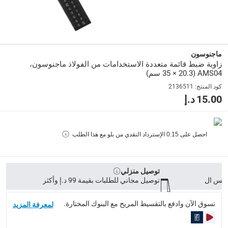
35 × 20.3 سم
رقم الموديل
:
AMS04
ماجنوسون
زاوية ضبط قائمة متعددة الاستخدامات من الفولاذ ماجنوسون،
Delivery & Returns
AMS04 (35 × 20.3 سم)
delivery method
كود المنتج
:
2136511
15.00 د.إ
التوصيل المُتَتَبَّع: خلال 1 إلى 5 أيام عمل
-
توصيل مجاني للطلبات فوق 9
delivery times
طلبات الطرود: توصيل خلال 1 إلى 3 أيام عمل
-
توصيل مجاني لل
احصل على
0.15
الإسترداد النقدي من بلو مع هذا الطلب
توصيل المنتجات الكبيرة أو التي تحتاج تركيب: خلال 2 إلى 4 أيام عمل
توصيل المنتجات مباشرة من المورّد: خلال 2 إلى 4 أيام عمل
توصيل منزلي
collection
توصيل مجاني للطلبات بقيمة 99 د.إ وأكثر
الاستلام من المتجر عبر خدمة “انقر واستلم” لمنتجات محددة (
تسوق الآن وادفع بالتقسيط المريح مع البنوك المختارة.
لمعرفة المزيد
returns
إمكانية إرجاع المنتجات المؤهلة مجاناً خلال 30 يوماً.
-
خدم