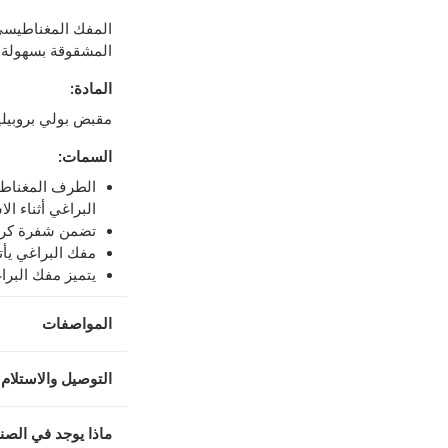
-
توصيل مجاني للطلبات فوق 99 درهم، أو رسوم 20 درهم.
المفك المغناطيسي
إلى 4 أيام عمل
-
تُطبق رسوم توصيل إضافية.
المشقوقة بسهولة
عمل
-
تُطبق رسوم توصيل إضافية.
المادة
:
مقبض بولي بروبيلي
لمنتجات محددة (خلال 4 ساعات)
-
خدمة مجانية
السمات
:
الطرف المغناط
اً.
-
خدمة مجانية
البراغي أثناء ال
تضمن شفرة كروم 
مفك البراغي يأتي بشفرة بطو
يتميز مفك البرا
المواصفات
التوصيل والاستلام 
ماذا يوجد في الصن