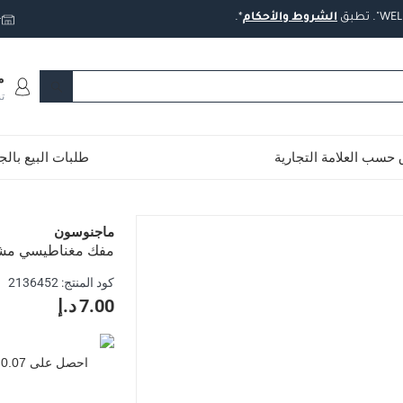
تطبق
الشروط
والأحكام
*.
ت
م
ت
حسب العلامة التجارية
طلبات البيع بال
سون SC01 (5 قطع)
ماجنوسون
مفك مغناطيسي مشقوق ماج
 أو فك البراغي المشقوقة بسهولة
كود المنتج
:
2136452
ب
7.00 د.إ
 يمنع فقدان البراغي أثناء الاستخدام
احصل على
0.07
ة الصدأ والمتانة