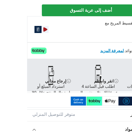
أضف إلى عربة التسوق
تقسيط المريح مع
لمعرفة المزيد
انقر واستلم
إرجاع مجاني
ات
اطلب قبل الساعة 4
استرداد المبلغ أو
عصرًا للاستلام بنفس ال
استبدال المنتج خلال 30
متوفر للتوصيل المنزلي
واد