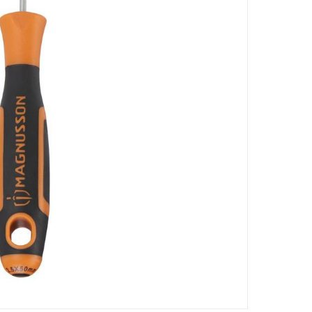
يتميز مفك البراغي بمقبض من البولي بروبلين
Specifications
رقم قطعة الشركة المصنعة (Mpn)
:
100637931
الأبعاد
:
5 سم
رقم الموديل
:
SC01
Delivery & Returns
delivery method
التوصيل المُتَتَبَّع: خلال 1 إلى 5 أيام عمل
-
delivery times