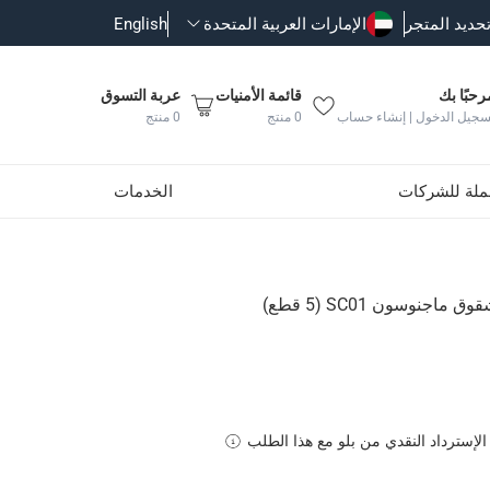
حديد المتجر
الإمارات العربية المتحدة
English
رحبًا بك
قائمة الأمنيات
عربة التسوق
سجيل الدخول | إنشاء حساب
0
منتج
0
منتج
جملة للشركات
الخدمات
نوسون SC01 (5 قطع)
الإسترداد النقدي من بلو مع هذا الطلب