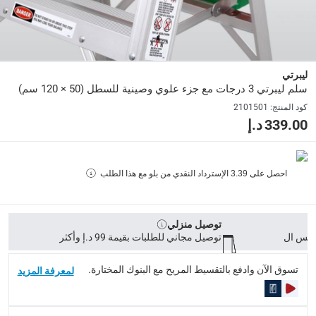
رقم قطعة الشركة المصنعة (Mpn)
:
1204
الأبعاد
:
50 × 120 سم
ليبرتي
سلم ليبرتي 3 درجات مع جزء علوي وصينية للسطل (50 × 120 سم)
:
modelname
كود المنتج
:
2101501
سلسلة 1200
339.00 د.إ
رقم الموديل
:
1204
احصل على
3.39
الإسترداد النقدي من بلو مع هذا الطلب
Delivery & Returns
توصيل منزلي
delivery method
توصيل مجاني للطلبات بقيمة 99 د.إ وأكثر
التوصيل المُتَتَبَّع: خلال 1 إلى 5 أيام عمل
-
توصيل مجاني للطلبات فوق 9
تسوق الآن وادفع بالتقسيط المريح مع البنوك المختارة.
لمعرفة المزيد
delivery times
طلبات الطرود: توصيل خلال 1 إلى 3 أيام عمل
-
توصيل مجاني لل