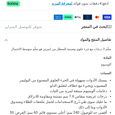
توصيل المنتجات الكبيرة أو التي تحتاج تركيب: خلال 2 إلى 4 أيام عمل
ادفع 4 دفعات بدون فوائد.
لمعرفة المزيد
توصيل المنتجات مباشرة من المورّد: خلال 2 إلى 4 أيام عمل
collection
الاستلام من المتجر عبر خدمة “انقر واستلم” لمنتجات محددة (
ابحث في المتجر
متوفر للتوصيل المنزلي
returns
تفاصيل المنتج والمواد
إمكانية إرجاع المنتجات المؤهلة مجاناً خلال 30 يوماً.
-
خدم
سلّم 3 درجات مع جزء علوي وصينية للسطل من ليبرتي هو سلّم متوسط الاحتمال
What's in the Box
المادة
:
سلم ليبرتي 3 درجات مع جزء علوي وصينية للسطل مقاس 50 × 120 سم
ألومنيوم
السمات
:
يمسك الأدوات بسهولة في الجزء العلوي المصنوع من البوليمر
المصبوب ويجيء مع خطاف لتعليق الدلو
دعامات ألومنيوم منبثقة لمزيد من الثبات
درجات عريضة بمقاس 7.6 سم مسننة ومقاومة للانزلاق
ما عليك سوى طي دُرج الاستخدامات لحمل ملحقات الطلاء وصندوق
الأدوات وما إلى ذلك
أقصى حد للوصول: 240 سم؛ أعلى مستوى قائم: 60 سم؛ العرض: 50