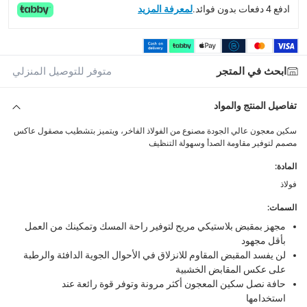
ادفع 4 دفعات بدون فوائد.
لمعرفة المزيد
إمكانية إرجاع المنتجات المؤهلة مجاناً خلال 30 يوماً.
-
خدم
What's in the Box
1 سكين معجون فولاذي إمبالا بمقاس 15.24 سم
ابحث في المتجر
متوفر للتوصيل المنزلي
تفاصيل المنتج والمواد
سكين معجون عالي الجودة مصنوع من الفولاذ الفاخر، ويتميز بتشطيب مصقول عاكس
مصمم لتوفير مقاومة الصدأ وسهولة التنظيف
المادة
:
فولاذ
السمات
:
مجهز بمقبض بلاستيكي مريح لتوفير راحة المسك وتمكينك من العمل
بأقل مجهود
لن يفسد المقبض المقاوم للانزلاق في الأحوال الجوية الدافئة والرطبة
على عكس المقابض الخشبية
حافة نصل سكين المعجون أكثر مرونة وتوفر قوة رائعة عند
استخدامها