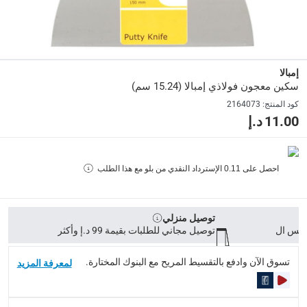
رقم قطعة الشركة المصنعة (Mpn)
:
185150
الأبعاد
:
15.24 سم
إمبالا
سكين معجون فولاذي إمبالا (15.24 سم)
كود المنتج
:
2164073
Delivery & Returns
11.00 د.إ
delivery method
التوصيل المُتَتَبَّع: خلال 1 إلى 5 أيام عمل
-
توصيل مجاني للطلبات فوق 9
احصل على
0.11
الإسترداد النقدي من بلو مع هذا الطلب
delivery times
طلبات الطرود: توصيل خلال 1 إلى 3 أيام عمل
-
توصيل مجاني لل
توصيل المنتجات الكبيرة أو التي تحتاج تركيب: خلال 2 إلى 4 أيام عمل
توصيل منزلي
توصيل مجاني للطلبات بقيمة 99 د.إ وأكثر
توصيل المنتجات مباشرة من المورّد: خلال 2 إلى 4 أيام عمل
collection
تسوق الآن وادفع بالتقسيط المريح مع البنوك المختارة.
لمعرفة المزيد
الاستلام من المتجر عبر خدمة “انقر واستلم” لمنتجات محددة (
returns