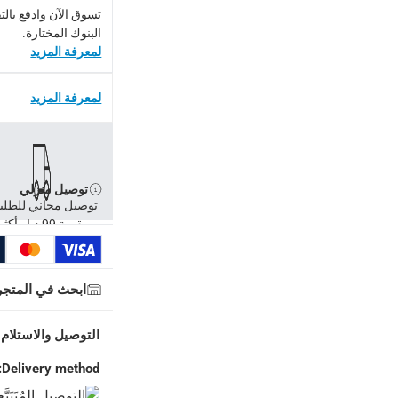
تسوق الآن وادفع بال
البنوك المختارة.
لمنتجات محددة (خلال 4 ساعات)
-
خدمة مجانية
لمعرفة المزيد
اً.
-
خدمة مجانية
لمعرفة المزيد
توصيل منزلي
توصيل مجاني للطلب
بقيمة 99 د.إ وأكثر
ابحث في المتجر
التوصيل والاستلام 
Delivery method: