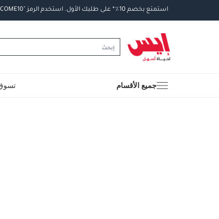
استمتع
بخصم
10
٪
*
على
طلبك
الأول
.
استخدم
الرمز
"WELCOME10".
جميع الأقسام
تسوق 
Delivery & Returns
delivery method
التوصيل المُتَتَبَّع: خلال 1 إلى 5 أيام عمل
-
delivery times
طلبات الطرود: توصيل خلال 1 إلى 3 أيام عمل
توصيل المنتجات الكبيرة أو التي تحتاج تركيب: خلال 2 
توصيل المنتجات مباشرة من المورّد: خلال 2 إلى 4 أيام 