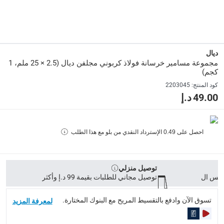
الأبعاد
:
2.5 × 25 ملم
Delivery & Returns
ديال
delivery method
مجموعة مسامير خرسانة فولاذ كربوني مجلفن ديال (2.5 × 25 ملم، 1
كجم)
التوصيل المُتَتَبَّع: خلال 1 إلى 5 أيام عمل
-
توصيل مجاني للطلبات فوق 9
كود المنتج
:
2203045
delivery times
49.00 د.إ
طلبات الطرود: توصيل خلال 1 إلى 3 أيام عمل
-
توصيل مجاني لل
توصيل المنتجات الكبيرة أو التي تحتاج تركيب: خلال 2 إلى 4 أيام عمل
احصل على
0.49
الإسترداد النقدي من بلو مع هذا الطلب
توصيل المنتجات مباشرة من المورّد: خلال 2 إلى 4 أيام عمل
collection
الاستلام من المتجر عبر خدمة “انقر واستلم” لمنتجات محددة (
توصيل منزلي
توصيل مجاني للطلبات بقيمة 99 د.إ وأكثر
returns
إمكانية إرجاع المنتجات المؤهلة مجاناً خلال 30 يوماً.
-
خدم
تسوق الآن وادفع بالتقسيط المريح مع البنوك المختارة.
لمعرفة المزيد
What's in the Box