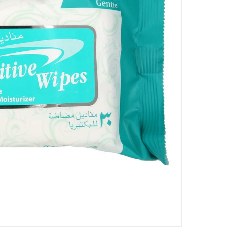
رقم قطعة الشركة المصنعة (Mpn)
:
S3409X
الأبعاد
:
12 x 7 x 5
Delivery & Returns
delivery method
التوصيل المُتَتَبَّع: خلال 1 إلى 5 أيام عمل
-
delivery times
طلبات الطرود: توصيل خلال 1 إلى 3 أيام عمل
توصيل المنتجات الكبيرة أو التي تحتاج تركيب: خلال 2 
توصيل المنتجات مباشرة من المورّد: خلال 2 إلى 4 أيام 
collection
الاستلام من المتجر عبر خدمة “انقر واستلم” 