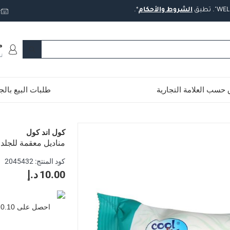
تطبق
الشروط
والأحكام
*.
ت
م
ت
حسب العلامة التجارية
طلبات البيع بال
 كول اند كول (30 منديل)
كول اند كول
مناديل معقمة للجلد الح
دام الصابون أو الماء من خلال استخدام المناديل المعقمة للجلد الح
كود المنتج
:
2045432
وتحميك من الأمراض والعدوى
10.00 د.إ
دي
ن وما إلى ذلك.
احصل على
0.10