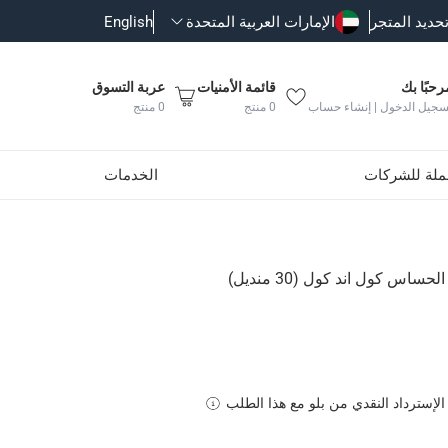
حديد المتجر
الإمارات العربية المتحدة
English
رحبًا بك
قائمة الأمنيات
عربة التسوق
سجيل الدخول | إنشاء حساب
0
منتج
0
منتج
جملة للشركات
الخدمات
ساس كول اند كول (30 منديل)
ساس من كول اند كول
الإسترداد النقدي من بلو مع هذا الطلب