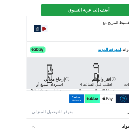
أضف إلى عربة التسوق
تقسيط المريح مع
لمعرفة المزيد
انقر واستلم
إرجاع مجاني
ات
اطلب قبل الساعة 4
استرداد المبلغ أو
عصرًا للاستلام بنفس ال
استبدال المنتج خلال 30
متوفر للتوصيل المنزلي
واد