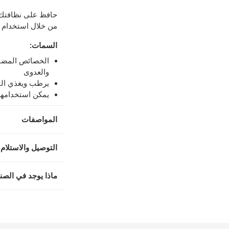
حافظ على نظافتك و
اً.
-
خدمة مجانية
من خلال استخدام ا
السمات
:
الخصائص المضادة
والعدوى
يرطب ويغذي الب
يمكن استخدامها 
المواصفات
التوصيل والاستلام 
ماذا يوجد في الصن