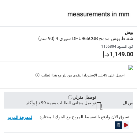
يرجى الملاحظة أن المنتجات المفتوحة غير مؤهلة للإرجاع وفقًا لسياسة الإر
Specifications
الأبعاد
:
بوش
90 سم
شفاط بوش مدمج DHU965CGB سيري 4 (90 سم)
كود المنتج
:
1155804
رقم الموديل
:
1,149.00 د.إ
DHU965CGB
لون الشاشة
:
احصل على
11.49
الإسترداد النقدي من بلو مع هذا الطلب
رمادي
توصيل منزلي
Delivery & Returns
توصيل مجاني للطلبات بقيمة 99 د.إ وأكثر
delivery method
التوصيل المُتَتَبَّع: خلال 1 إلى 5 أيام عمل
-
توصيل مجاني للطلبات فوق 9
تسوق الآن وادفع بالتقسيط المريح مع البنوك المختارة.
لمعرفة المزيد
delivery times
طلبات الطرود: توصيل خلال 1 إلى 3 أيام عمل
-
توصيل مجاني لل