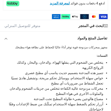
ادفع 4 دفعات بدون فوائد.
لمعرفة المزيد
توصيل المنتجات الكبيرة أو التي تحتاج تركيب: خلال 2 إلى 4 أيام عمل
توصيل المنتجات مباشرة من المورّد: خلال 2 إلى 4 أيام عمل
collection
ابحث في المتجر
متوفر للتوصيل المنزلي
الاستلام من المتجر عبر خدمة “انقر واستلم” لمنتجات محددة (
returns
تفاصيل المنتج والمواد
إمكانية إرجاع المنتجات المؤهلة مجاناً خلال 30 يوماً.
-
خدم
مجهز بمحركات مزدوجة قوية توفر أداءً عاليًا للحفاظ على نظافة هواء مطبخك
السمات
:
What's in the Box
يتخلص من الشحوم التي ينقلها الهواء، والدخان، والبخار، وكذلك
1 شفاط مدمج DHU965CGB بقياس 90 سم
الروائح الكريهة
تتميز هذه المدخنة بتصميم حديث يناسب أي مطبخ عصري
خواص سهلة الاستخدام، ووسائل تحكم مريحة، وتشغيل هادئ نسبيًا
تجعل الشفاط من ضروريات أي مطبخ
محركات مزدوجة عالية الكفاءة تتخلص من جزيئات الشحوم والدخان
والملوثات الأخرى في هواء المطبخ
مصباح هالوجين يضيء طاولة المطبخ تحت المدخنة
أزرار تحكم بالضغط سهلة الاستخدام تمكّنك من ضبط الإعدادات وفقًا
لاحتياجاتك