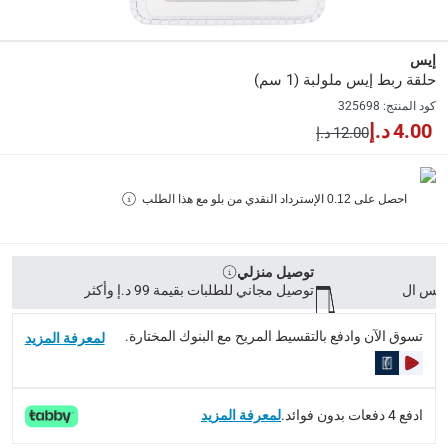
Delivery & Returns
إيس
delivery method
حلقة ربط إيس ملولبة (1 سم)
التوصيل المُتَتَبَّع: خلال 1 إلى 5 أيام عمل
-
توصيل مجاني للطلبات فوق 9
كود المنتج
:
325698
4.00 د.إ
12.00 د.إ
delivery times
طلبات الطرود: توصيل خلال 1 إلى 3 أيام عمل
-
توصيل مجاني لل
توصيل المنتجات الكبيرة أو التي تحتاج تركيب: خلال 2 إلى 4 أيام عمل
احصل على
0.12
الإسترداد النقدي من بلو مع هذا الطلب
توصيل المنتجات مباشرة من المورّد: خلال 2 إلى 4 أيام عمل
collection
توصيل منزلي
الاستلام من المتجر عبر خدمة “انقر واستلم” لمنتجات محددة (
توصيل مجاني للطلبات بقيمة 99 د.إ وأكثر
returns
تسوق الآن وادفع بالتقسيط المريح مع البنوك المختارة.
لمعرفة المزيد
إمكانية إرجاع المنتجات المؤهلة مجاناً خلال 30 يوماً.
-
خدم
What's in the Box
ادفع 4 دفعات بدون فوائد.
لمعرفة المزيد
1 حلقة ربط إيس ملولبة بمقاس 1 سم