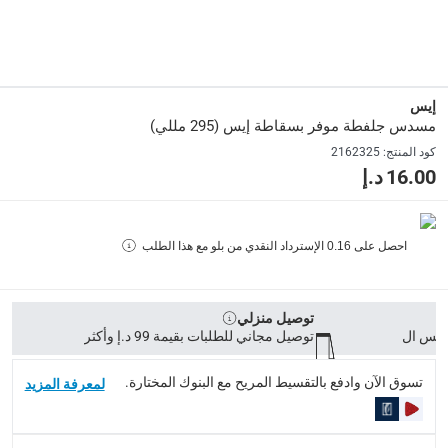
295 مللي
Delivery & Returns
إيس
delivery method
مسدس جلفطة موفر بسقاطة إيس (295 مللي)
التوصيل المُتَتَبَّع: خلال 1 إلى 5 أيام عمل
-
توصيل مجاني للطلبات فوق 9
كود المنتج
:
2162325
16.00 د.إ
delivery times
طلبات الطرود: توصيل خلال 1 إلى 3 أيام عمل
-
توصيل مجاني لل
توصيل المنتجات الكبيرة أو التي تحتاج تركيب: خلال 2 إلى 4 أيام عمل
احصل على
0.16
الإسترداد النقدي من بلو مع هذا الطلب
توصيل المنتجات مباشرة من المورّد: خلال 2 إلى 4 أيام عمل
collection
توصيل منزلي
الاستلام من المتجر عبر خدمة “انقر واستلم” لمنتجات محددة (
توصيل مجاني للطلبات بقيمة 99 د.إ وأكثر
returns
تسوق الآن وادفع بالتقسيط المريح مع البنوك المختارة.
لمعرفة المزيد
إمكانية إرجاع المنتجات المؤهلة مجاناً خلال 30 يوماً.
-
خدم
What's in the Box