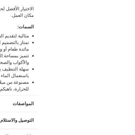
لمنتجات محددة (خلال 4 ساعات)
-
خدمة مجانية
الاختيار الأفضل لح
مكان العمل.
السمات
:
اً.
-
خدمة مجانية
مثالية لتقديم ا
تمتاز بالتصميم ا
مائدة طعام أو و
تتميز بمساحة ال
والأكواب والصحو
سهلة التنظيف ب
باستعمال الماء 
مصنوعة من ميلام
للحرارة، ناهيكم 
المواصفات
التوصيل والاستلام 