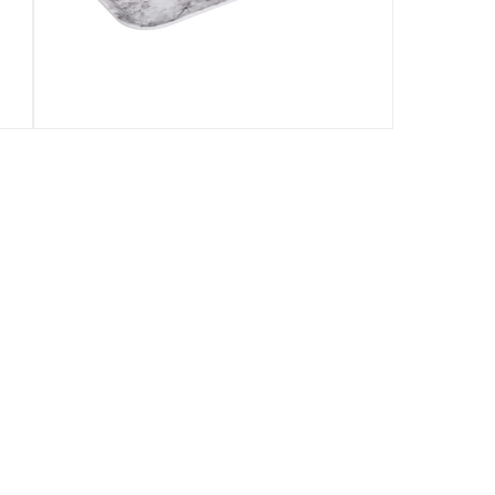
Specifications
رقم قطعة الشركة المصنعة (Mpn)
:
151409A
الأبعاد
:
33 × 43 سم
Delivery & Returns
delivery method
التوصيل المُتَتَبَّع: خلال 1 إلى 5 أيام عمل
-
delivery times
طلبات الطرود: توصيل خلال 1 إلى 3 أيام عمل
توصيل المنتجات الكبيرة أو التي تحتاج تركيب: خلال 2 
توصيل المنتجات مباشرة من المورّد: خلال 2 إلى 4 أيام 