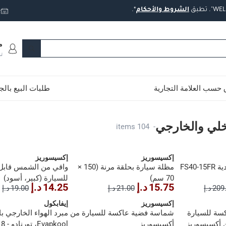
تطبق
الشروط
والأحكام
*.
ت
م
ت
حسب العلامة التجارية
طلبات البيع بال
جي
اخلي والخارجي
104 items
-
إكسيسوريز
إكسيسوريز
مروحة ميديا عمودية FS40-15FR
مظلة سيارة بحلقة مرنة (150 ×
واقي من الشمس قابل
70 سم)
للسيارة (كبير، أسود)
15.75 د.إ
14.25 د.إ
20 د.إ
21.00 د.إ
19.00 د.إ
إكسيسوريز
إيفابكول
سة للسيارة
شماسة فضية عاكسة للسيارة من
مبرد الهواء الخارجي با
أكسيسوريز
pkool