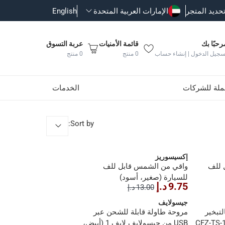
حديد المتجر
الإمارات العربية المتحدة
English
رحبًا بك
قائمة الأمنيات
عربة التسوق
سجيل الدخول | إنشاء حساب
0
منتج
0
منتج
جملة للشركات
الخدمات
:
Sort by
إكسيسوريز
 للف
واقي من الشمس قابل للف
للسيارة (صغير، أسود)
9.75 د.إ
13.00 د.إ
جيسولايف
لتبخير
مروحة طاولة قابلة للشحن عبر
Eva، تورنادو - CFZ-TS-18
USB من جيسولايف لايف 1 (أبيض،