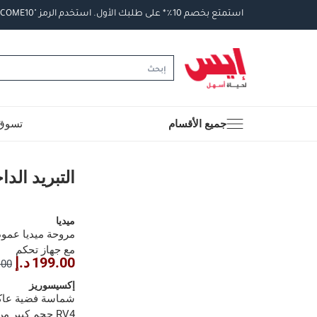
استمتع
بخصم
10
٪
*
على
طلبك
الأول
.
استخدم
الرمز
"WELCOME10".
جميع الأقسام
تسوق 
التبريد الداخلي والخار
التبريد الد
ميديا
مع جهاز تحكم
199.00 د.إ
9.00
إكسيسوريز
شماسة فضية عاك
RV4 حجم كبير من أكسيسوريز