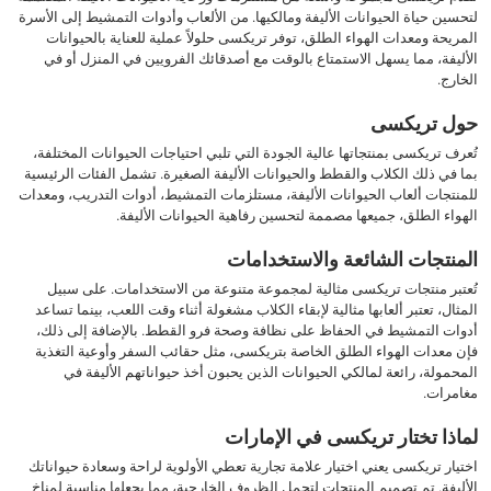
لتحسين حياة الحيوانات الأليفة ومالكيها. من الألعاب وأدوات التمشيط إلى الأسرة
المريحة ومعدات الهواء الطلق، توفر تريكسى حلولاً عملية للعناية بالحيوانات
الأليفة، مما يسهل الاستمتاع بالوقت مع أصدقائك الفرويين في المنزل أو في
الخارج.
حول تريكسى
تُعرف تريكسى بمنتجاتها عالية الجودة التي تلبي احتياجات الحيوانات المختلفة،
بما في ذلك الكلاب والقطط والحيوانات الأليفة الصغيرة. تشمل الفئات الرئيسية
للمنتجات ألعاب الحيوانات الأليفة، مستلزمات التمشيط، أدوات التدريب، ومعدات
الهواء الطلق، جميعها مصممة لتحسين رفاهية الحيوانات الأليفة.
المنتجات الشائعة والاستخدامات
تُعتبر منتجات تريكسى مثالية لمجموعة متنوعة من الاستخدامات. على سبيل
المثال، تعتبر ألعابها مثالية لإبقاء الكلاب مشغولة أثناء وقت اللعب، بينما تساعد
أدوات التمشيط في الحفاظ على نظافة وصحة فرو القطط. بالإضافة إلى ذلك،
فإن معدات الهواء الطلق الخاصة بتريكسى، مثل حقائب السفر وأوعية التغذية
المحمولة، رائعة لمالكي الحيوانات الذين يحبون أخذ حيواناتهم الأليفة في
مغامرات.
لماذا تختار تريكسى في الإمارات
اختيار تريكسى يعني اختيار علامة تجارية تعطي الأولوية لراحة وسعادة حيواناتك
الأليفة. تم تصميم المنتجات لتحمل الظروف الخارجية، مما يجعلها مناسبة لمناخ