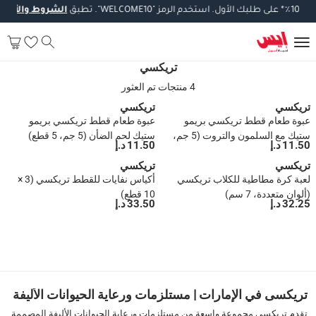
10
٪
*
على
طلبك
الأول
.
استخدم
الرمز
"WELCOME10".
تطبق
الشروط
والأحكام
*.
تريكسي
4 منتجات تم العثور
تريكسي
تريكسي
عبوة طعام قطط تريكسي بريمو
عبوة طعام قطط تريكسي بريمو
ستيك مع السلمون والتروت (5 جم،
ستيك لحم الضأن (5 جم، 5 قطع)
11.50 د.إ
11.50 د.إ
5 قطع)
تريكسي
تريكسي
لعبة كرة مطاطية للكلاب تريكسي
أكياس نفايات للقطط تريكسي (3 ×
(ألوان متعددة، 7 سم)
10 قطع)
32.25 د.إ
33.50 د.إ
1
تريكسى في الإمارات | مستلزمات ورعاية الحيوانات الأليفة
تقدم تريكسى مجموعة واسعة من مستلزمات ورعاية الحيوانات الأليفة المصممة